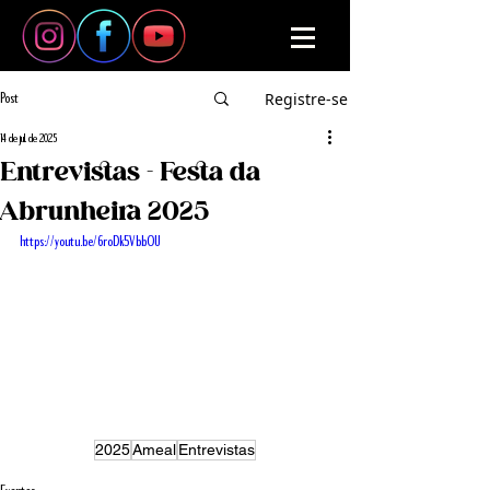
Registre-se
Post
14 de jul. de 2025
Entrevistas - Festa da
Abrunheira 2025
https://youtu.be/6roDk5VbbOU
2025
Ameal
Entrevistas