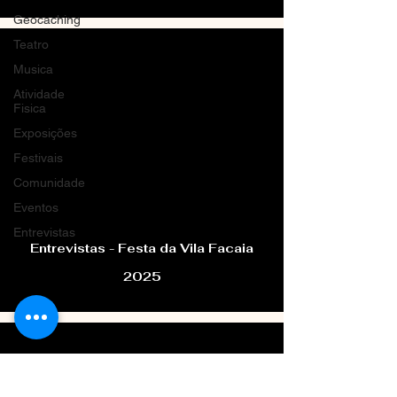
Geocaching
Teatro
Musica
Atividade
Fisica
Exposições
Festivais
video
Comunidade
Eventos
Entrevistas
Entrevistas - Festa da Vila Facaia
2025