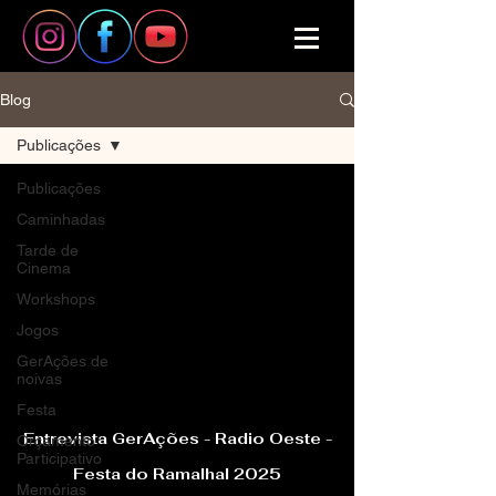
Blog
Publicações
Publicações
Caminhadas
Tarde de
Cinema
Workshops
Jogos
video
GerAções de
noivas
Festa
Entrevista GerAções - Radio Oeste -
Orçamento
Participativo
Festa do Ramalhal 2025
Memórias