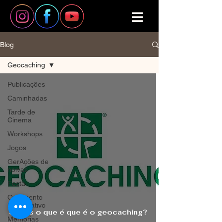
Blog
Geocaching
Publicações
Caminhadas
Tarde de
Cinema
Workshops
Jogos
GerAções de
noivas
Festa
Orçamento
Participativo
Sabes o que é que é o geocaching?
Memórias