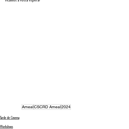
Ficamos à vossa espera!
Ameal
CSCRD Ameal
2024
Tarde de Cinema
Workshops