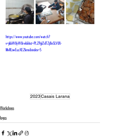
https://www.youtube.com/watch?
v=jkbWUyWUrek&list=PLZPglZdTZj8nSLVUX-
MvRLiwEuzXE2kmx&index=5
2023
Casais Larana
Workshops
Jogos