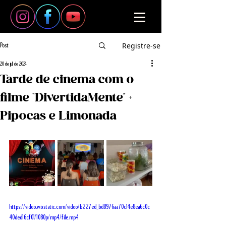
Registre-se
Post
20 de jul. de 2024
Tarde de cinema com o
filme "DivertidaMente" +
Pipocas e Limonada
https://video.wixstatic.com/video/b227ed_bd8976aa70c14e8ea6c0c
40ded16cf01/1080p/mp4/file.mp4