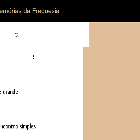
emórias da Freguesia
Login/Registre-se
ro
e grande 
ncontro simples 