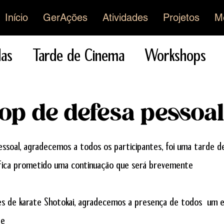
Início
GerAções
Atividades
Projetos
M
as
Tarde de Cinema
Workshops
e noivas
Festa
p de defesa pessoal
tivo
Memórias
Geocaching
Teat
e 5 estrelas.
soal, agradecemos a todos os participantes, foi uma tarde d
 fica prometido uma continuação que será brevemente
isica
Exposições
Festivais
es de karate Shotokai, agradecemos a presença de todos  um e
tos
Entrevistas
de