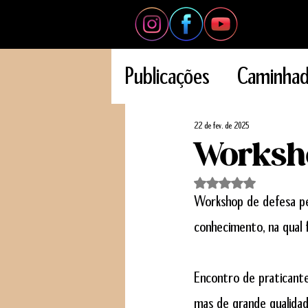
Publicações
Caminhad
Jogos
GerAções d
22 de fev. de 2025
Worksho
Orçamento Participa
Avaliado com NaN d
Workshop de defesa pes
conhecimento, na qual
Musica
Atividade F
Encontro de praticant
Comunidade
Even
mas de grande qualida