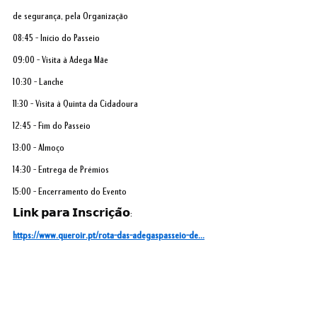
de segurança, pela Organização
08:45 - Início do Passeio
09:00 - Visita à Adega Mãe
10:30 - Lanche
11:30 - Visita à Quinta da Cidadoura
12:45 - Fim do Passeio
13:00 - Almoço
14:30 - Entrega de Prémios
15:00 - Encerramento do Evento
𝗟𝗶𝗻𝗸 𝗽𝗮𝗿𝗮 𝗜𝗻𝘀𝗰𝗿𝗶𝗰̧𝗮̃𝗼:
https://www.queroir.pt/rota-das-adegaspasseio-de
...