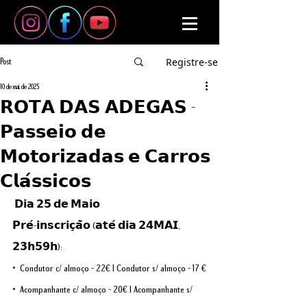
Registre-se
Post
10 de mai. de 2025
𝗥𝗢𝗧𝗔 𝗗𝗔𝗦 𝗔𝗗𝗘𝗚𝗔𝗦 -
𝗣𝗮𝘀𝘀𝗲𝗶𝗼 𝗱𝗲
𝗠𝗼𝘁𝗼𝗿𝗶𝘇𝗮𝗱𝗮𝘀 𝗲 𝗖𝗮𝗿𝗿𝗼𝘀
𝗖𝗹𝗮́𝘀𝘀𝗶𝗰𝗼𝘀
 𝗗𝗶𝗮 𝟮𝟱 𝗱𝗲 𝗠𝗮𝗶𝗼
𝗣𝗿𝗲́-𝗶𝗻𝘀𝗰𝗿𝗶𝗰̧𝗮̃𝗼 (𝗮𝘁𝗲́ 𝗱𝗶𝗮 𝟮𝟰𝗠𝗔𝗜, 
𝟮𝟯𝗵𝟱𝟵𝗵):
• Condutor c/ almoço - 22€ | Condutor s/ almoço - 17 €
• Acompanhante c/ almoço - 20€ | Acompanhante s/ 