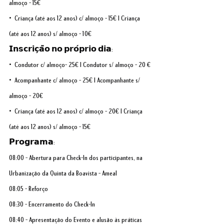
almoço - 15€
• Criança (até aos 12 anos) c/ almoço - 15€ | Criança 
(até aos 12 anos) s/ almoço - 10€
𝗜𝗻𝘀𝗰𝗿𝗶𝗰̧𝗮̃𝗼 𝗻𝗼 𝗽𝗿𝗼́𝗽𝗿𝗶𝗼 𝗱𝗶𝗮:
• Condutor c/ almoço- 25€ | Condutor s/ almoço - 20 €
• Acompanhante c/ almoço - 25€ | Acompanhante s/ 
almoço - 20€
• Criança (até aos 12 anos) c/ almoço - 20€ | Criança 
(até aos 12 anos) s/ almoço - 15€
𝗣𝗿𝗼𝗴𝗿𝗮𝗺𝗮:
08:00 - Abertura para Check-In dos participantes, na 
Urbanização da Quinta da Boavista – Ameal
08:05 - Reforço
08:30 - Encerramento do Check-In
08:40 - Apresentação do Evento e alusão às práticas 