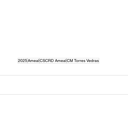
2025
Ameal
CSCRD Ameal
CM Torres Vedras