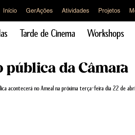
Início
GerAções
Atividades
Projetos
M
as
Tarde de Cinema
Workshops
e noivas
Festa
 pública da Câmara
tivo
Memórias
Geocaching
Teat
e 5 estrelas.
ica acontecerá no Ameal na próxima terça-feira dia 22 de abri
isica
Exposições
Festivais
tos
Entrevistas