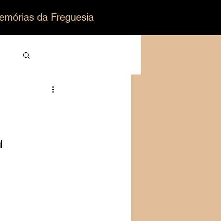
emórias da Freguesia
Login/Registre-se
ro
l