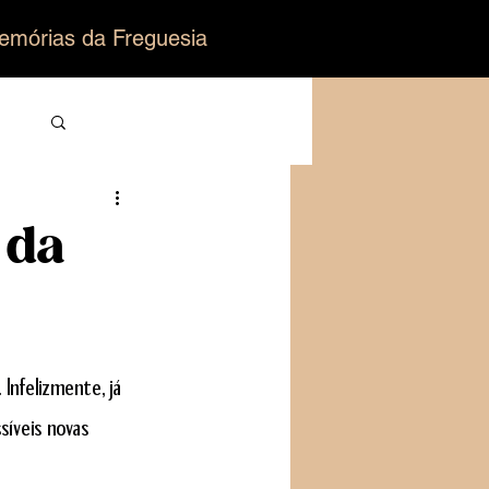
emórias da Freguesia
Login/Registre-se
 da
ro
Infelizmente, já 
íveis novas 