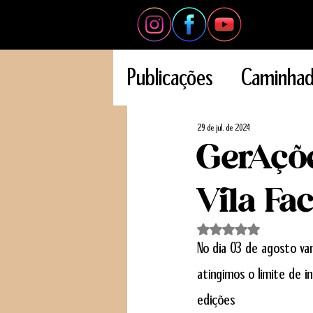
Publicações
Caminhad
Jogos
GerAções d
29 de jul. de 2024
GerAçõe
Orçamento Participa
Vila Fa
Avaliado com NaN d
Musica
Atividade F
No dia 03 de agosto vam
atingimos o limite de i
Comunidade
Even
edições