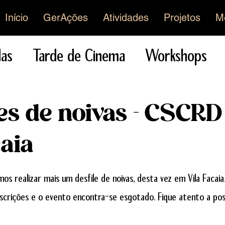
Início
GerAções
Atividades
Projetos
M
as
Tarde de Cinema
Workshops
e noivas
Festa
s de noivas - CSCRD
tivo
Memórias
Geocaching
Teat
caia
e 5 estrelas.
isica
Exposições
Festivais
os realizar mais um desfile de noivas, desta vez em Vila Facaia. 
nscrições e o evento encontra-se esgotado. Fique atento a poss
tos
Entrevistas