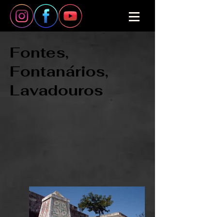
Fontes,
Fontanários,
Lavadouros