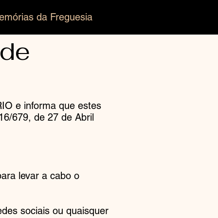
emórias da Freguesia
ade
O e informa que estes
6/679, de 27 de Abril
ara levar a cabo o
edes sociais ou quaisquer