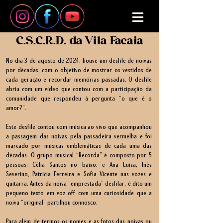
C.S.C.R.D. da Vila Facaia
No dia 3 de agosto de 2024, houve um desfile de noivas
por décadas, com o objetivo de mostrar os vestidos de
cada geração e recordar memórias passadas. O desfile
abriu com um vídeo que contou com a participação da
comunidade que respondeu à pergunta “o que é o
amor?”.
Este desfile contou com música ao vivo que acompanhou
a passagem das noivas pela passadeira vermelha e foi
marcado por músicas emblemáticas de cada uma das
décadas. O grupo musical “Recorda” é composto por 5
pessoas: Célia Santos no baixo, e Ana Luísa, Inês
Severino, Patrícia Ferreira e Sofia Vicente nas vozes e
guitarra. Antes da noiva “emprestada” desfilar, é dito um
pequeno texto em voz off com uma curiosidade que a
noiva “original” partilhou connosco.
Para além de termos os nomes e as fotos das noivas ou