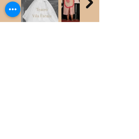
Contamos também com um momento de teatro por isso
temos de agradecer ao grupo de teatro do CSCRD do
Ameal.
Em especial ao elenco: Santiago, Sara, Miguel, Sónia e
Odilia por terem aceite este desafio e animado o nosso
desfile.
Muito obrigada ao grupo Recorda que deram voz a este
desfile: Patrícia, Sofia, Inês, Célia e Ana Luísa.
Um grande obrigado aos técnicos que fizeram toda a
montagem do palco, luzes, som e tudo o resto. Sem
vocês este desfile não teria acontecido.