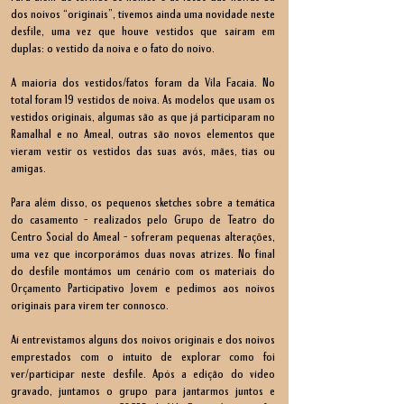
dos noivos “originais”, tivemos ainda uma novidade neste
desfile, uma vez que houve vestidos que saíram em
duplas: o vestido da noiva e o fato do noivo.
A maioria dos vestidos/fatos foram da Vila Facaia. No
total foram 19 vestidos de noiva. As modelos que usam os
vestidos originais, algumas são as que já participaram no
Ramalhal e no Ameal, outras são novos elementos que
vieram vestir os vestidos das suas avós, mães, tias ou
amigas.
Para além disso, os pequenos sketches sobre a temática
do casamento – realizados pelo Grupo de Teatro do
Centro Social do Ameal – sofreram pequenas alterações,
uma vez que incorporámos duas novas atrizes. No final
do desfile montámos um cenário com os materiais do
Orçamento Participativo Jovem e pedimos aos noivos
originais para virem ter connosco.
Aí entrevistamos alguns dos noivos originais e dos noivos
emprestados com o intuito de explorar como foi
ver/participar neste desfile. Após a edição do vídeo
gravado, juntamos o grupo para jantarmos juntos e