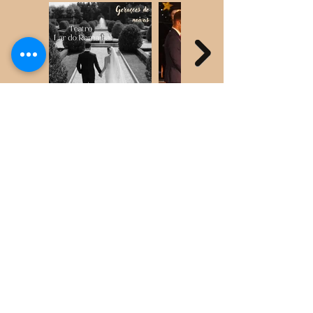
Contamos também com um momento de teatro por isso
temos de agradecer ao grupo de teatro do CSCRD do
Ameal. Em especial ao elenco: Santiago, Sara, Matilde,
Miguel, Sónia e Odilia por terem aceite este desafio e
animado o nosso desfile.
Muito obrigada ao grupo Recorda que deram voz a este
desfile: Patrícia, Sofia, Inês e Ana Luísa.
Um grande obrigado aos técnicos que fizeram toda a
montagem do palco, luzes, som e tudo o resto. Sem vocês
este desfile não teria acontecido.
Obrigado ao Lar Nossa Senhora D’Ajuda por ter confiado