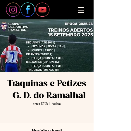
Traquinas e Petizes
- G. D. do Ramalhal
terça, 12/05
  |  
Pavilhão
Horário e local