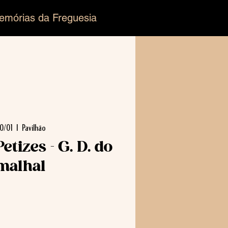
emórias da Freguesia
0/01
  |  
Pavilhão
etizes - G. D. do
malhal