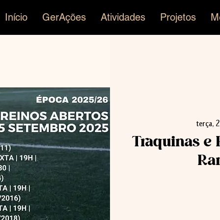
Início
GerAções
Atividades
Projetos
M
terça, 2
Traquinas e P
Ra