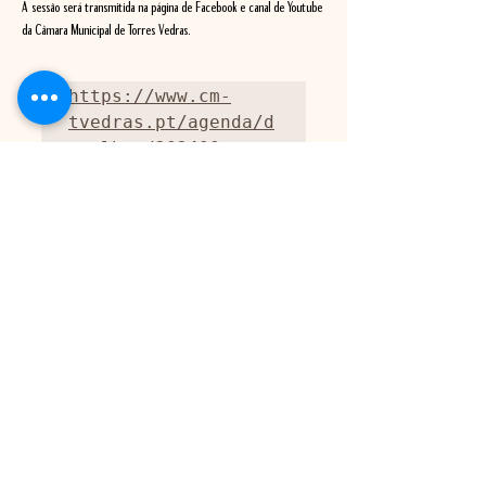
A sessão será transmitida na página de Facebook e canal de Youtube 
da Câmara Municipal de Torres Vedras.
https://www.cm-
tvedras.pt/agenda/d
etalhes/202400
Agenda
9:30 - 10:30
1 hora
Reunião Pública de Câmara
Ver Tudo