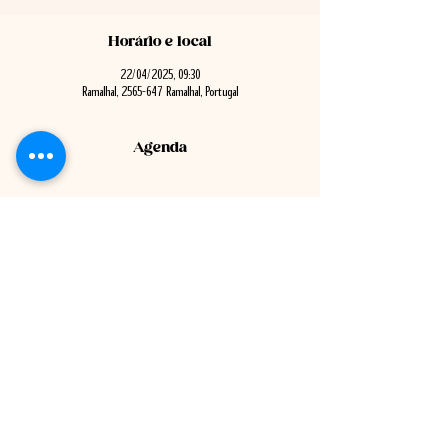
Horário e local
22/04/2025, 09:30
Ramalhal, 2565-647 Ramalhal, Portugal
Agenda
9:30 - 10:30
1 hora
Reunião Pública de Câmara
Ver Tudo
Politica de Privacidade
-
Politica de Cookies
-
Contacto
© Copyright
2025 ·
GerAções
· Todos os direitos reservados.