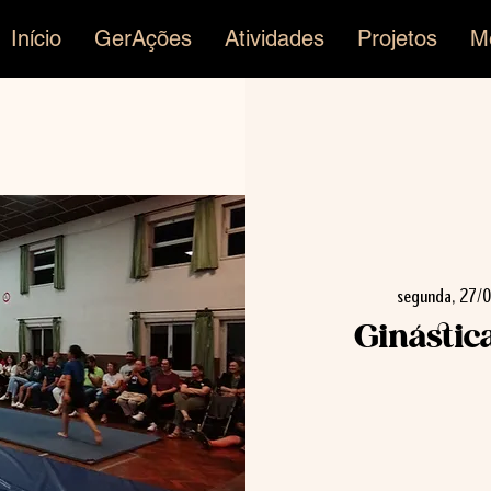
Início
GerAções
Atividades
Projetos
M
segunda, 27/
Ginástic