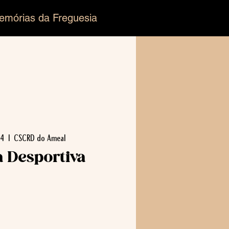
emórias da Freguesia
04
  |  
CSCRD do Ameal
a Desportiva