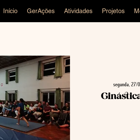
Início
GerAções
Atividades
Projetos
M
segunda, 27/
Ginástic