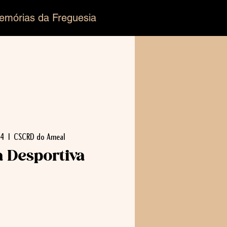
emórias da Freguesia
04
  |  
CSCRD do Ameal
a Desportiva