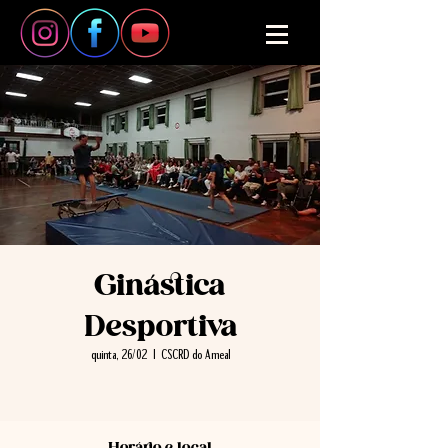
Ginástica
Desportiva
quinta, 26/02
  |  
CSCRD do Ameal
Horário e local