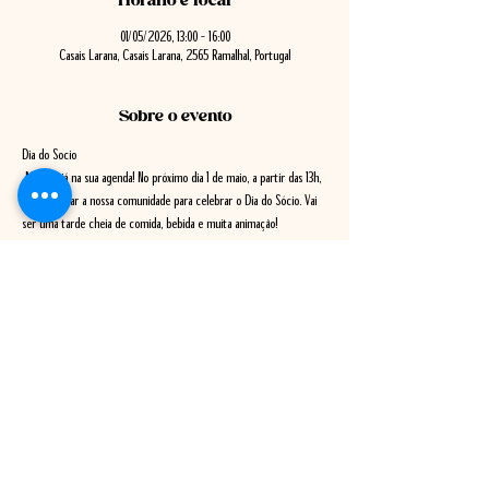
Horário e local
01/05/2026, 13:00 – 16:00
Casais Larana, Casais Larana, 2565 Ramalhal, Portugal
Sobre o evento
Dia do Socio
 Marque já na sua agenda! No próximo dia 1 de maio, a partir das 13h, 
vamos juntar a nossa comunidade para celebrar o Dia do Sócio. Vai 
ser uma tarde cheia de comida, bebida e muita animação! 
Menu:
     Feijoada de porco
     Fritada mista
    (Nota: bebidas e sobremesas não incluídas)
Mostrar mais