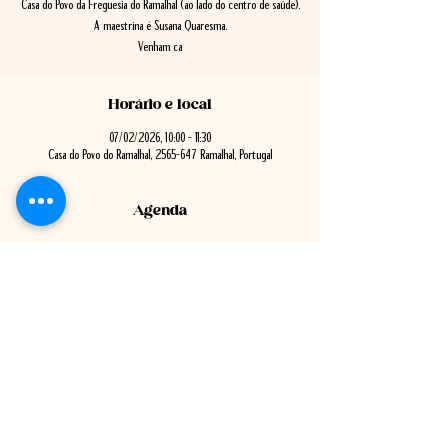
Casa do Povo da Freguesia do Ramalhal (ao lado do centro de saúde).
A maestrina é Susana Quaresma.
Venham ca
Horário e local
07/02/2026, 10:00 – 11:30
Casa do Povo do Ramalhal, 2565-647 Ramalhal, Portugal
Agenda
9:30 - 10:30
1 hora
Reunião Pública de Câmara
Ver Tudo