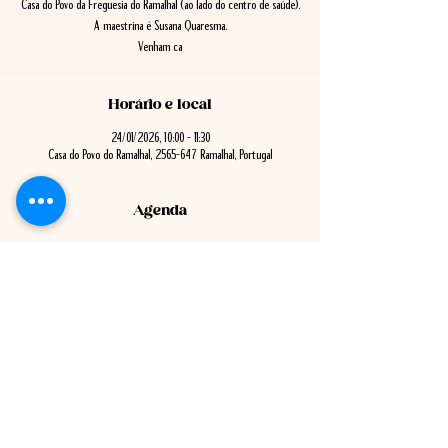
Casa do Povo da Freguesia do Ramalhal (ao lado do centro de saúde).
A maestrina é Susana Quaresma.
Venham ca
Horário e local
24/01/2026, 10:00 – 11:30
Casa do Povo do Ramalhal, 2565-647 Ramalhal, Portugal
Agenda
9:30 - 10:30
1 hora
Reunião Pública de Câmara
Ver Tudo