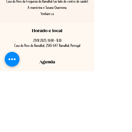
Casa do Povo da Freguesia do Ramalhal (ao lado do centro de saúde).
A maestrina é Susana Quaresma.
Venham ca
Horário e local
29/11/2025, 10:00 – 11:30
Casa do Povo do Ramalhal, 2565-647 Ramalhal, Portugal
Agenda
9:30 - 10:30
1 hora
Reunião Pública de Câmara
Ver Tudo