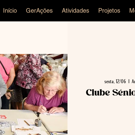
Início
GerAções
Atividades
Projetos
M
sexta, 12/06
  |  
A
Clube Séni