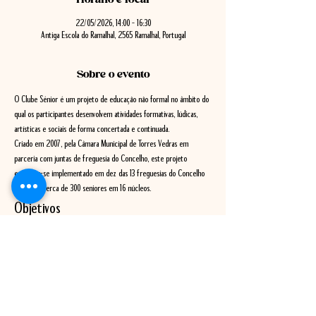
22/05/2026, 14:00 – 16:30
Antiga Escola do Ramalhal, 2565 Ramalhal, Portugal
Sobre o evento
O Clube Sénior é um projeto de educação não formal no âmbito do 
qual os participantes desenvolvem atividades formativas, lúdicas, 
artísticas e sociais de forma concertada e continuada. 
Criado em 2007, pela Câmara Municipal de Torres Vedras em 
parceria com juntas de freguesia do Concelho, este projeto 
encontra-se implementado em dez das 13 freguesias do Concelho 
e integra cerca de 300 seniores em 16 núcleos.
Objetivos
Fomentar o envelhecimento ativo e melhorar a qualidade de 
vida dos seniores do Concelho;
Promover a participação ativa na comunidade;
Valorizar a importância da ocupação dos tempos livres como 
forma de diminuir o isolamento;