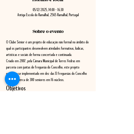
05/12/2025, 14:00 – 16:30
Antiga Escola do Ramalhal, 2565 Ramalhal, Portugal
Sobre o evento
O Clube Sénior é um projeto de educação não formal no âmbito do 
qual os participantes desenvolvem atividades formativas, lúdicas, 
artísticas e sociais de forma concertada e continuada. 
Criado em 2007, pela Câmara Municipal de Torres Vedras em 
parceria com juntas de freguesia do Concelho, este projeto 
encontra-se implementado em dez das 13 freguesias do Concelho 
e integra cerca de 300 seniores em 16 núcleos.
Objetivos
Fomentar o envelhecimento ativo e melhorar a qualidade de 
vida dos seniores do Concelho;
Promover a participação ativa na comunidade;
Valorizar a importância da ocupação dos tempos livres como 
forma de diminuir o isolamento;