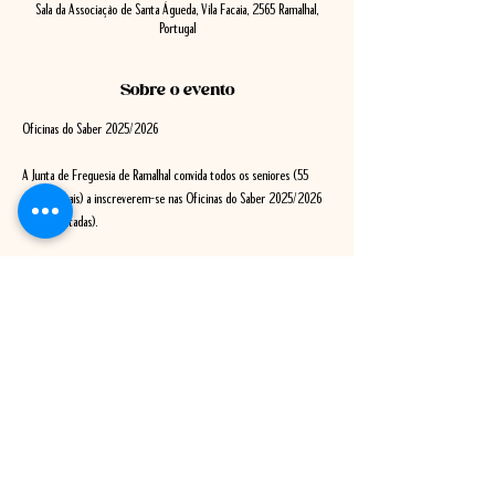
Sala da Associação de Santa Águeda, Vila Facaia, 2565 Ramalhal,
Portugal
Sobre o evento
Oficinas do Saber 2025/2026
A Junta de Freguesia de Ramalhal convida todos os seniores (55 
anos ou mais) a inscreverem-se nas Oficinas do Saber 2025/2026 
(vagas limitadas).
Inscrições e Informações
• Início das inscrições: 24 de setembro
• Local: Junta de Freguesia de Ramalhal
• Telefone: 261 911 432
Mostrar mais