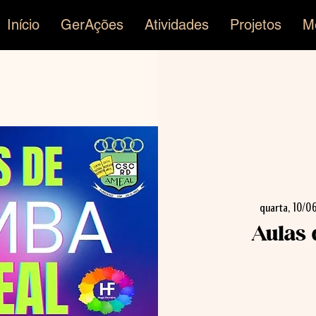
Início
GerAções
Atividades
Projetos
M
quarta, 10/0
Aulas