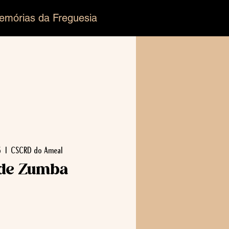
emórias da Freguesia
6
  |  
CSCRD do Ameal
 de Zumba