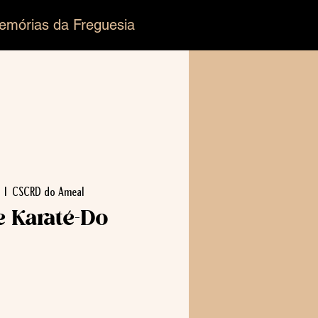
emórias da Freguesia
  |  
CSCRD do Ameal
e Karaté-Do