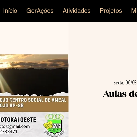
Início
GerAções
Atividades
Projetos
M
sexta, 06/03
Aulas d