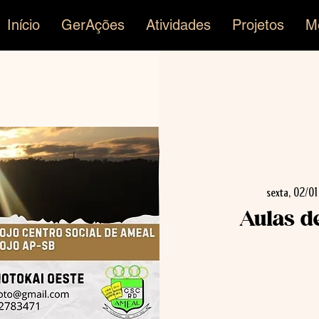
Início
GerAções
Atividades
Projetos
M
sexta, 02/01
Aulas d