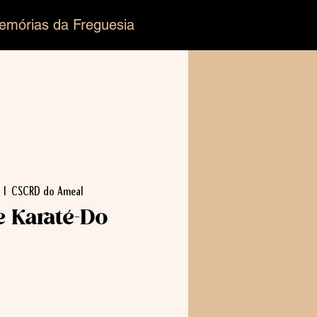
emórias da Freguesia
  |  
CSCRD do Ameal
e Karaté-Do