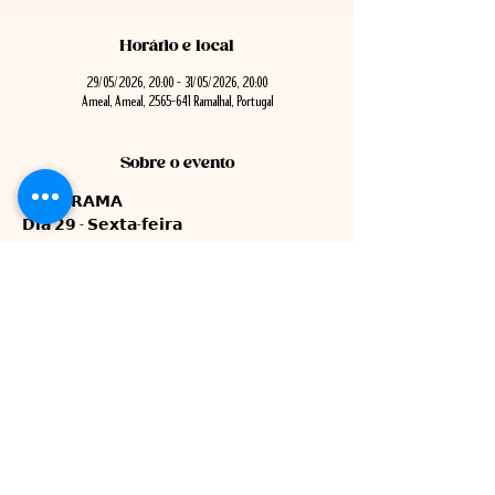
Horário e local
29/05/2026, 20:00 – 31/05/2026, 20:00
Ameal, Ameal, 2565-641 Ramalhal, Portugal
Sobre o evento
𝗣𝗥𝗢𝗚𝗥𝗔𝗠𝗔
𝗗𝗶𝗮 𝟮𝟵 - 𝗦𝗲𝘅𝘁𝗮-𝗳𝗲𝗶𝗿𝗮
20h00 - Abertura do Evento e Tendinhas | Serviço de Jantares
22h00 - Animação musical BANDA ÔMEGA
𝗗𝗶𝗮 𝟯𝟬 - 𝗦𝗮𝗯𝗮𝗱𝗼
11h00 - Abertura das Tendinhas
Mostrar mais