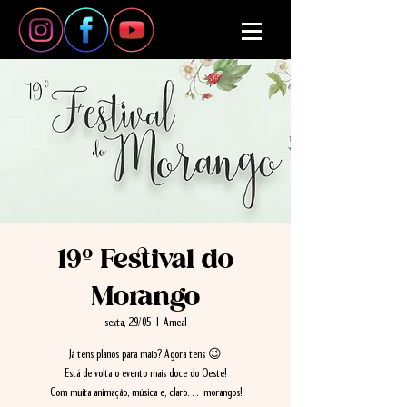
19º Festival do
Morango
sexta, 29/05
  |  
Ameal
Já tens planos para maio? Agora tens 😉
Está de volta o evento mais doce do Oeste!
Com muita animação, música e, claro… morangos!